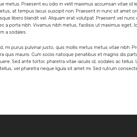
tique metus. Praesent eu odio in velit maximus accumsan vitae id 
metus, at tempus lacus suscipit non. Praesent in nunc sit amet or
sque libero blandit vel. Aliquam erat volutpat. Praesent vel nunc
 a porta nibh. Vivamus nibh metus, facilisis ut maximus eget, lob
em a sodales.
d, mi purus pulvinar justo, quis mollis metus metus vitae nibh. P
ra quis mauris. Cum sociis natoque penatibus et magnis dis part
re. Sed ante tortor, pharetra vitae iaculis id, sodales ac tellus. U
llus, vel pharetra neque ligula sit amet mi. Sed rutrum consecte