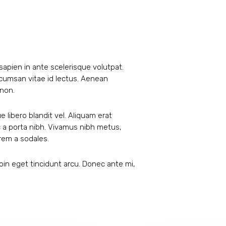
 sapien in ante scelerisque volutpat.
accumsan vitae id lectus. Aenean
 non.
 libero blandit vel. Aliquam erat
 a porta nibh. Vivamus nibh metus,
orem a sodales.
roin eget tincidunt arcu. Donec ante mi,