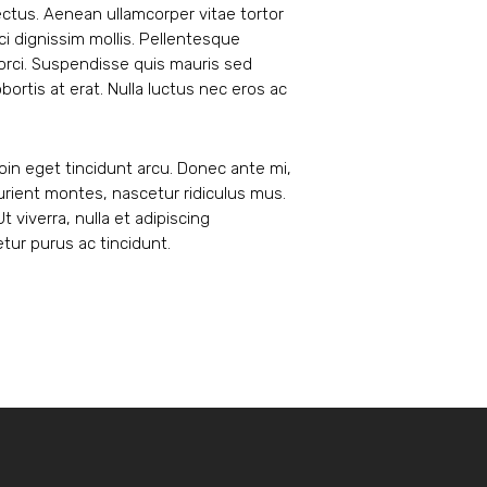
lectus. Aenean ullamcorper vitae tortor
ci dignissim mollis. Pellentesque
 orci. Suspendisse quis mauris sed
ortis at erat. Nulla luctus nec eros ac
roin eget tincidunt arcu. Donec ante mi,
urient montes, nascetur ridiculus mus.
t viverra, nulla et adipiscing
tur purus ac tincidunt.