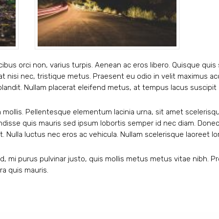
cibus orci non, varius turpis. Aenean ac eros libero. Quisque quis
uat nisi nec, tristique metus. Praesent eu odio in velit maximus 
 blandit. Nullam placerat eleifend metus, at tempus lacus suscipit
 mollis. Pellentesque elementum lacinia urna, sit amet scelerisque
endisse quis mauris sed ipsum lobortis semper id nec diam. Donec
at. Nulla luctus nec eros ac vehicula. Nullam scelerisque laoreet l
d, mi purus pulvinar justo, quis mollis metus metus vitae nibh. P
ra quis mauris.