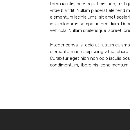
libero iaculis, consequat nisi nec, tris
vitae blandit. Nullam placerat eleifend 
elementum lacinia urna, sit amet sceleri
ipsum lobortis semper id nec diam. Donec
vehicula. Nullam scelerisque laoreet lor
Integer convallis, odio ut rutrum euismo
elementum non adipiscing vitae, pharet
Curabitur eget nibh non odio iaculis posue
condimentum, libero nisi condimentum te