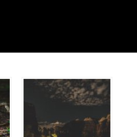
By
admin